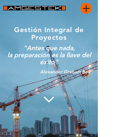
Gestión Integral de
Proyectos
"Antes que nada,
la preparación es la llave del
éxito"
Alexander Graham Bell