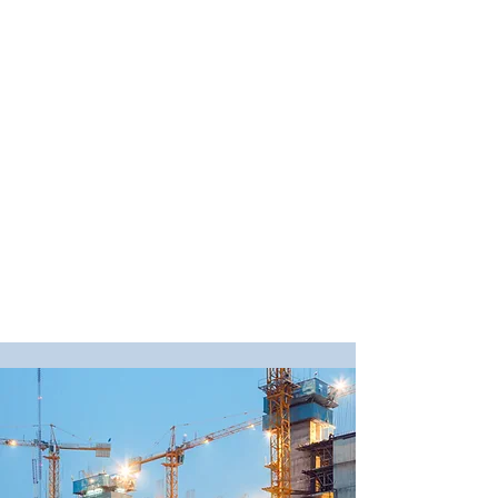
¿Te interesa que te valoremos el coste de
la obra, a precio cerrado y sin sorpresas?
En Amgestek, coordinamos equipos de
profesionales de primer orden, para
ejecutar cualquier tipo de obra, y siempre
con la garantía directa.
Aquí para saber más...