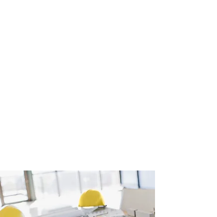
Proyecto Inmobiliario y necesitas apoyo?
Licencias, Técnicos, Costes...
¿Te gustaría tener asesoramiento en la
compra de una parcela y estar seguro de
que es interesante lo que te están
proponiendo?
En Amgestek, prestamos estos servicios,
para sociedades inversoras y también
para particulares.
Aquí para saber más...